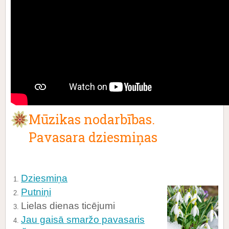
Mūzikas nodarbības.
Pavasara dziesmiņas
Dziesmiņa
Putniņi
Lielas dienas ticējumi
Jau gaisā smaržo pavasaris