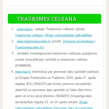
TRAUKSMES CELŠANA
www.riga.lv
sadaļa “Trauksmes celšana” (skatīt:
Trauksmes celšana | Rīgas valstspilsētas pašvaldība
);
www.trauksmescelejs.lv
(skatīt:
Ziņojuma iesniegšana |
Trauksmescelejs.lv
);
iestādes kontaktpersona trauksmes celšanas jautājumos
sniedz konsultācijas saistībā ar trauksmes celšanu
(67848504);
www.riga.lv
informācija par personas datu apstrādi saskaņā
ar Eiropas Parlamenta un Padomes 2016. gada 27. aprīļa
regulas (ES) 2016/679 par fizisku personu aizsardzību
attiecībā uz personas datu apstrādi un šādu datu brīvu
apriti un ar ko atceļ direktīvu 95/46/EK (Vispārīgā datu
aizsardzības regula) 13. un 14. pantu (skatīt:
Rīgas
valstspilsētas pašvaldības Personas datu aizsardzības