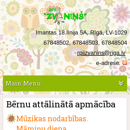
Imantas 18.līnija 5A, Rīgā, LV-1029
67848502, 67848503, 67848504
rpiizvanins@riga.lv
e-adrese:
Main Menu
Bērnu attālinātā apmācība
Mūzikas nodarbības.
Māmiņu diena