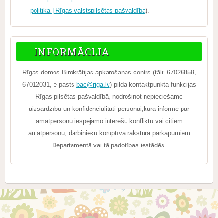
politika | Rīgas valstspilsētas pašvaldība
).
INFORMĀCIJA
Rīgas domes Birokrātijas apkarošanas centrs (tālr. 67026859,
67012031, e-pasts
bac@riga.lv
) pilda kontaktpunkta funkcijas
Rīgas pilsētas pašvaldībā, nodrošinot nepieciešamo
aizsardzību un konfidencialitāti personai,kura informē par
amatpersonu iespējamo interešu konfliktu vai citiem
amatpersonu, darbinieku koruptīva rakstura pārkāpumiem
Departamentā vai tā padotības iestādēs.