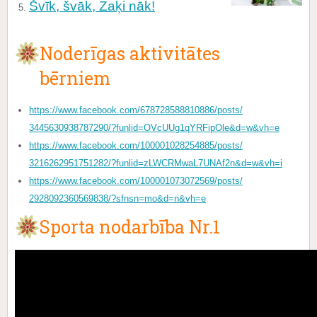
Švīk, švāk, Zaķi nāk!
Noderīgas aktivitātes
bērniem
https://www.facebook.com/
678728588810886/posts/
3445630938787290/?funlid=
OVcUUg1qYRFipOle&d=w&vh=e
https://www.facebook.com/
100001028254885/posts/
3216262951751282/?funlid=
zLWCRMwaL7UNAf2n&d=w&vh=i
https://www.facebook.com/
100001073072569/posts/
2928092360569838/?sfnsn=mo&d=
n&vh=e
Sporta nodarbība Nr.1