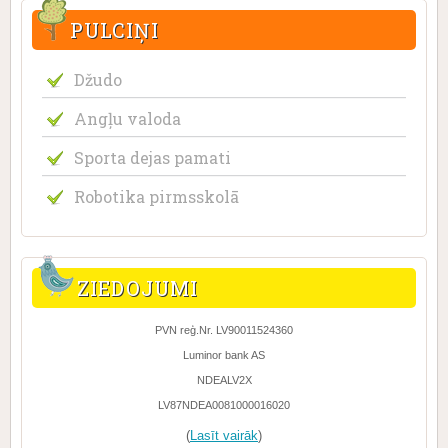
PULCIŅI
Džudo
Angļu valoda
Sporta dejas pamati
Robotika pirmsskolā
ZIEDOJUMI
PVN reģ.Nr. LV90011524360
Luminor bank AS
NDEALV2X
LV87NDEA0081000016020
(
Lasīt vairāk
)